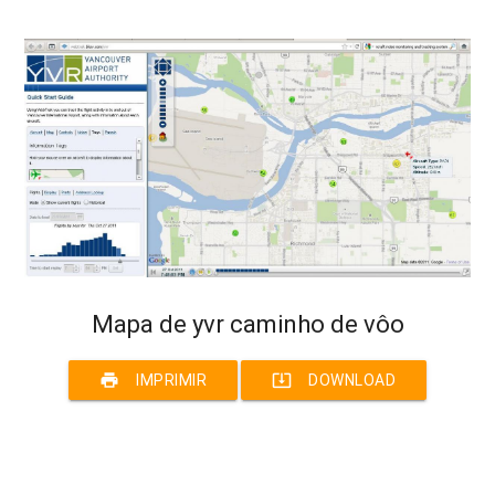
Mapa de yvr caminho de vôo
print
system_update_alt
IMPRIMIR
DOWNLOAD