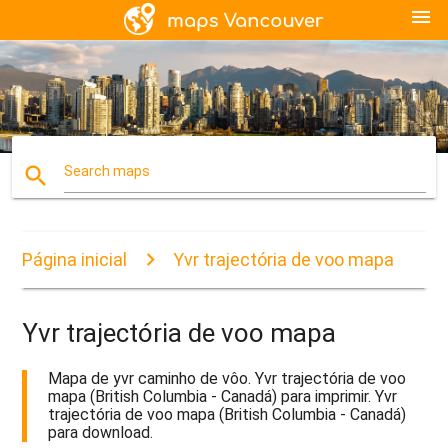
menu
search
Search maps
Página inicial
Yvr trajectória de voo mapa
Yvr trajectória de voo mapa
Mapa de yvr caminho de vôo. Yvr trajectória de voo
mapa (British Columbia - Canadá) para imprimir. Yvr
trajectória de voo mapa (British Columbia - Canadá)
para download.