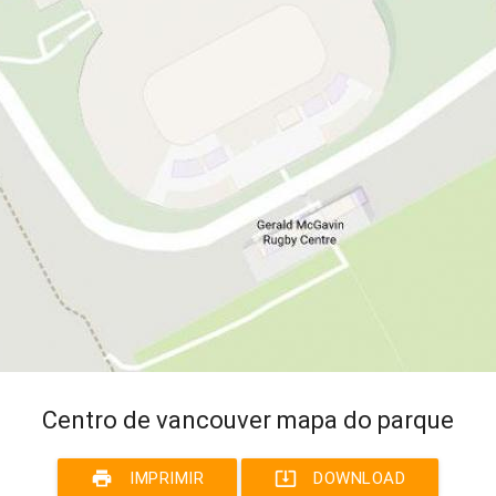
Centro de vancouver mapa do parque
print
system_update_alt
IMPRIMIR
DOWNLOAD