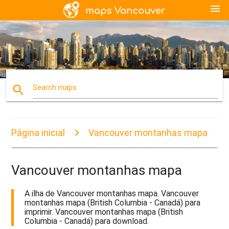
menu
search
Search maps
Página inicial
Vancouver montanhas mapa
Vancouver montanhas mapa
A ilha de Vancouver montanhas mapa. Vancouver
montanhas mapa (British Columbia - Canadá) para
imprimir. Vancouver montanhas mapa (British
Columbia - Canadá) para download.