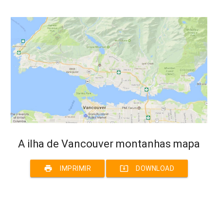
A ilha de Vancouver montanhas mapa
print
system_update_alt
IMPRIMIR
DOWNLOAD