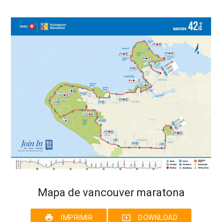
Mapa de vancouver maratona
print
system_update_alt
IMPRIMIR
DOWNLOAD