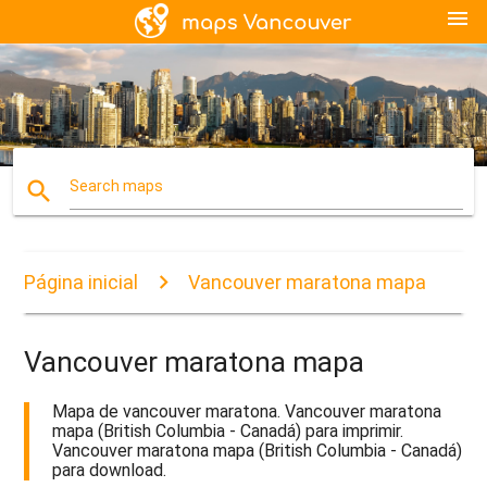
menu
search
Search maps
Página inicial
Vancouver maratona mapa
Vancouver maratona mapa
Mapa de vancouver maratona. Vancouver maratona
mapa (British Columbia - Canadá) para imprimir.
Vancouver maratona mapa (British Columbia - Canadá)
para download.