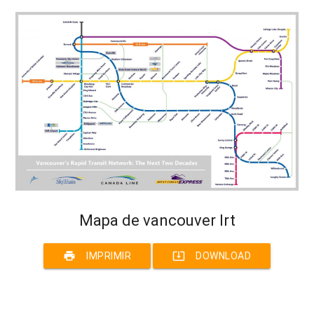
Mapa de vancouver lrt
print
system_update_alt
IMPRIMIR
DOWNLOAD