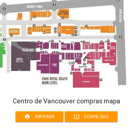
Centro de Vancouver compras mapa
print
system_update_alt
IMPRIMIR
DOWNLOAD