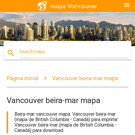
menu
search
Search maps
Página inicial
Vancouver beira-mar mapa
Vancouver beira-mar mapa
Beira-mar vancouver mapa. Vancouver beira-mar
(mapa de British Columbia - Canadá) para imprimir.
Vancouver beira-mar (mapa de British Columbia -
Canadá) para download.