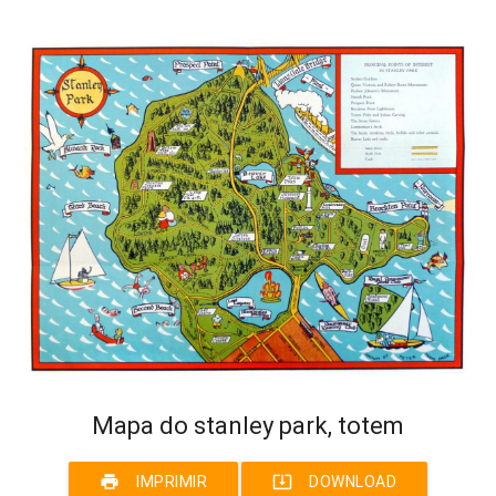
Mapa do stanley park, totem
print
system_update_alt
IMPRIMIR
DOWNLOAD