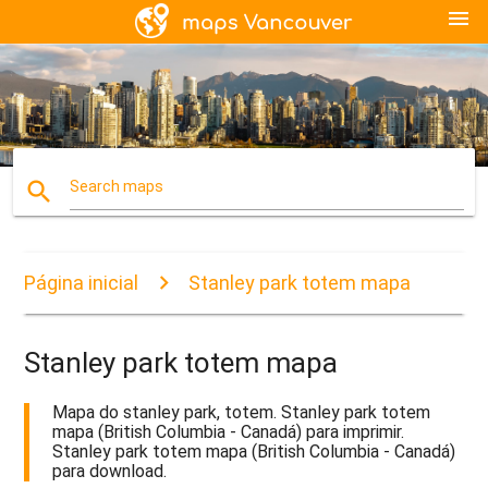
menu
search
Search maps
Página inicial
Stanley park totem mapa
Stanley park totem mapa
Mapa do stanley park, totem. Stanley park totem
mapa (British Columbia - Canadá) para imprimir.
Stanley park totem mapa (British Columbia - Canadá)
para download.