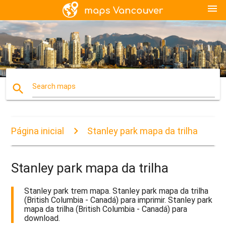
menu
search
Search maps
Página inicial
Stanley park mapa da trilha
Stanley park mapa da trilha
Stanley park trem mapa. Stanley park mapa da trilha
(British Columbia - Canadá) para imprimir. Stanley park
mapa da trilha (British Columbia - Canadá) para
download.