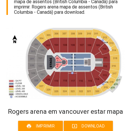
mapa de assentos (British Columbia - Canadá) para
imprimir. Rogers arena mapa de assentos (British
Columbia - Canadá) para download.
Rogers arena em vancouver estar mapa
print
system_update_alt
IMPRIMIR
DOWNLOAD