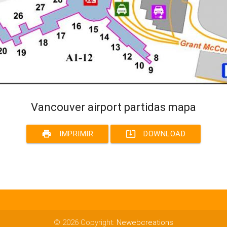
Vancouver airport partidas mapa
print
system_update_alt
IMPRIMIR
DOWNLOAD
© 2026 Copyright:
Newebcreations