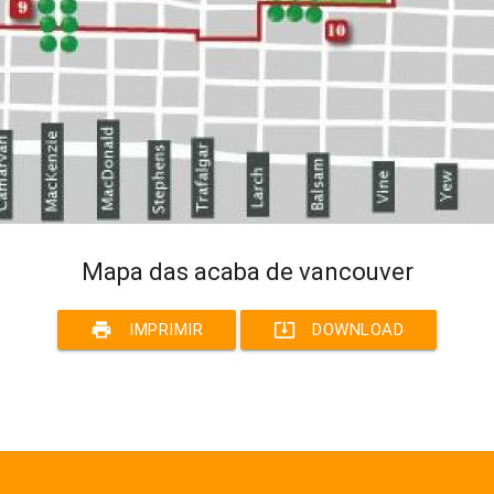
Mapa das acaba de vancouver
print
system_update_alt
IMPRIMIR
DOWNLOAD