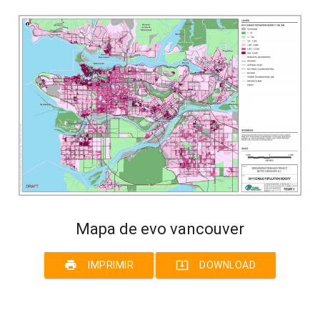
Mapa de evo vancouver
print
system_update_alt
IMPRIMIR
DOWNLOAD