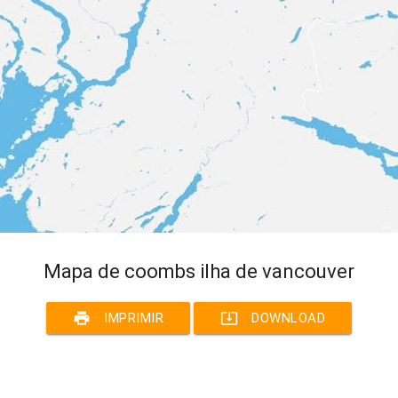
Mapa de coombs ilha de vancouver
print
system_update_alt
IMPRIMIR
DOWNLOAD