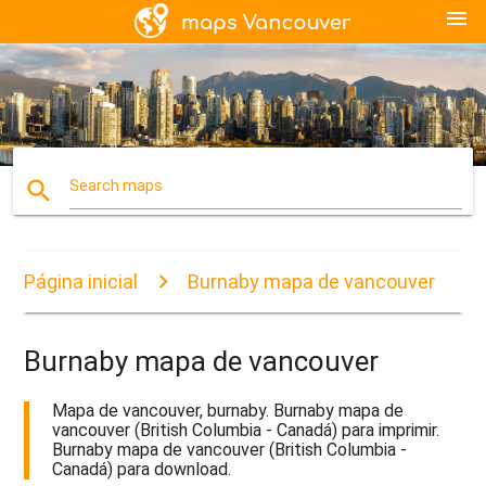
menu
search
Search maps
Página inicial
Burnaby mapa de vancouver
Burnaby mapa de vancouver
Mapa de vancouver, burnaby. Burnaby mapa de
vancouver (British Columbia - Canadá) para imprimir.
Burnaby mapa de vancouver (British Columbia -
Canadá) para download.