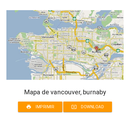
Mapa de vancouver, burnaby
print
system_update_alt
IMPRIMIR
DOWNLOAD