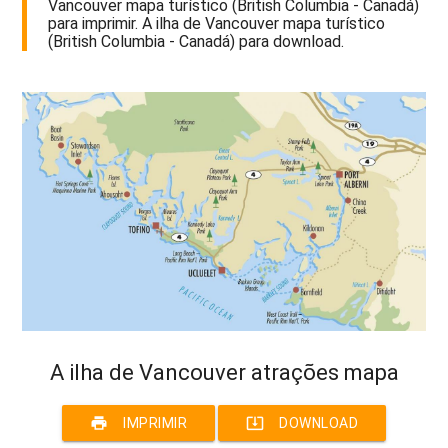
Vancouver mapa turístico (British Columbia - Canadá)
para imprimir. A ilha de Vancouver mapa turístico
(British Columbia - Canadá) para download.
A ilha de Vancouver atrações mapa
print
system_update_alt
IMPRIMIR
DOWNLOAD